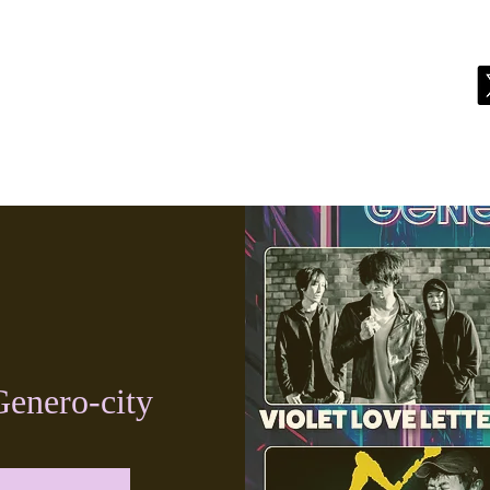
live
biography
discography
store
contact
Genero-city