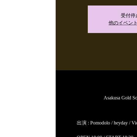
受付停
他のイベン
Asakusa G
出演 : Pomodolo / heyday / V