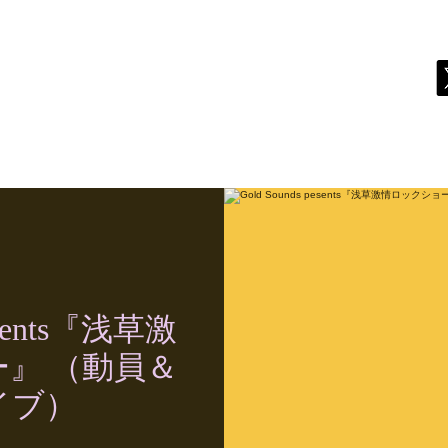
live
biography
discography
store
contact
pesents『浅草激
』 （動員＆
イブ）