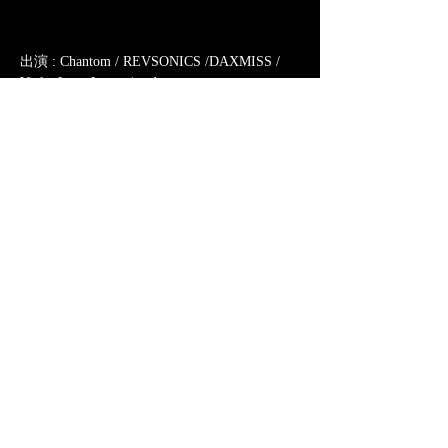
出演 : Chantom / REVSONICS /DAXMISS / 
Violet Love Letter / and more
OPEN 18:00 / START 18:30
ADV￥2400 / DOOR￥2900
ツイキャスプレミア￥2400
ツイキャスプレミアチケット販売中　​※アー
カイブ3日間​
https://twitcasting.tv/c:asakusagoldsounds/shopca
rt/159268
このイベントをシェア
©2018 Violet Love letter. All Rights Reserved