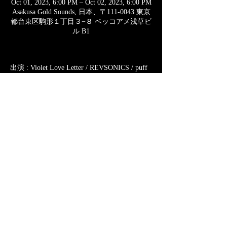
Oct 01, 2023, 6:00 PM – Oct 02, 2023, 6:00 PM
Asakusa Gold Sounds, 日本、〒111-0043 東京
都台東区駒形１丁目３−８ ベッコアメ浅草ビ
ル B1
出演 : Violet Love Letter / REVSONICS / puff 
noide / 高高-takataka- / カワシマヨシヒコ(カ
グライフ)
OPEN 18:00 / START 18:30
ADV\2500 / DOOR￥3000
ツイキャスプレミア￥2300
ツイキャスプレミアチケット販売中※アーカ
イブ3日間
https://twitcasting.tv/c:asakusagoldsounds/shopca
rt/258055
このイベントをシェア