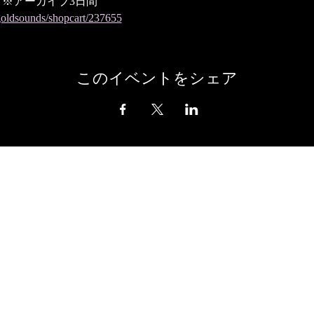
​ ※アーカイブ3日間​
sagoldsounds/shopcart/237655
このイベントをシェア