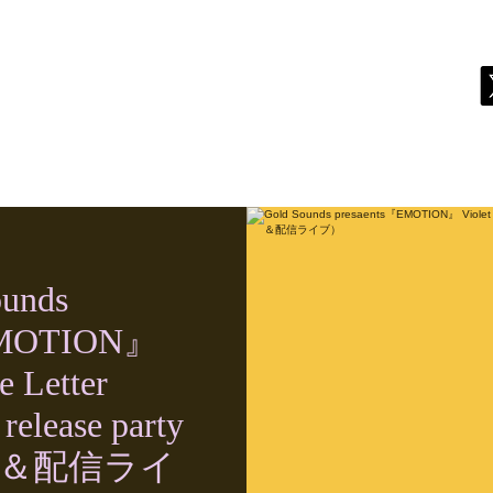
live
biography
discography
store
contact
ounds
EMOTION』
e Letter
elease party
員＆配信ライ