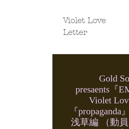
Violet Love
Letter
Gold S
presaents『
Violet Lov
『propaganda』r
浅草編 （動