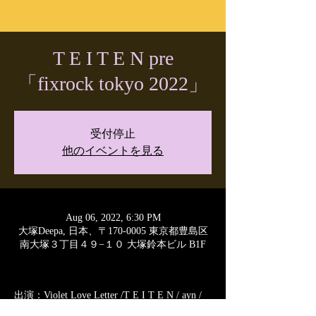
T E I T E N pre
「fixrock tokyo 2022」
受付停止
他のイベントを見る
Aug 06, 2022, 6:30 PM
大塚Deepa, 日本、〒170-0005 東京都豊島区
南大塚３丁目４９−１０ 大塚鈴本ビル B1F
出演：Violet Love Letter /T E I T E N / ayn / 
Michiganized